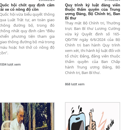
Quốc hội chốt quy định cấm
Quy trình kỷ luật đảng viên
lái xe có nồng độ cồn
thuộc thẩm quyền của Trung
Quốc hội vừa biểu quyết thông
ương Đảng, Bộ Chính trị, Ban
Bí thư
qua Luật Trật tự, an toàn giao
Thay mặt Bộ Chính trị, Thường
thông đường bộ, trong đó
trực Ban Bí thư Lương Cường
thống nhất quy định cấm “điều
vừa ký Quyết định số 165-
khiển phương tiện tham gia
QĐ/TW ngày 6/6/2024 của Bộ
giao thông đường bộ mà trong
Chính trị ban hành Quy trình
máu hoặc hơi thở có nồng độ
xem xét, thi hành kỷ luật đối với
cồn”.
tổ chức Đảng, đảng viên thuộc
thẩm quyền của Ban Chấp
1004 lượt xem
hành Trung ương Đảng, Bộ
Chính trị, Ban Bí thư.
868 lượt xem