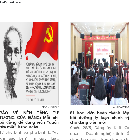
1545 lượt xem
05/06/2024
28/05/2024
BẢO VỆ NỀN TẢNG TƯ
81 học viên hoàn thành lớp
TƯỞNG CỦA ĐẢNG: Mỗi chi
bồi dưỡng lý luận chính trị
bộ đừng để đảng viên “quên
cho đảng viên mới
rửa mặt” hằng ngày
Chiều 28/5, Đảng ủy Khối Cơ
Tự phê bình và phê bình là “vũ
quan – Doanh nghiệp tỉnh tổ
khí sắc bén”, là quy luật,
chức bế giảng, trao chứng chỉ