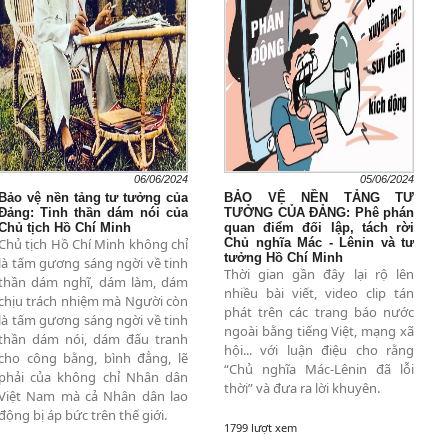
06/06/2024
05/06/2024
Bảo vệ nền tảng tư tưởng của
BẢO VỆ NỀN TẢNG TƯ
Đảng: Tinh thần dám nói của
TƯỞNG CỦA ĐẢNG: Phê phán
Chủ tịch Hồ Chí Minh
quan điểm đối lập, tách rời
Chủ tịch Hồ Chí Minh không chỉ
Chủ nghĩa Mác - Lênin và tư
tưởng Hồ Chí Minh
là tấm gương sáng ngời về tinh
Thời gian gần đây lại rộ lên
thần dám nghĩ, dám làm, dám
nhiều bài viết, video clip tán
chịu trách nhiệm mà Người còn
phát trên các trang báo nước
là tấm gương sáng ngời về tinh
ngoài bằng tiếng Việt, mạng xã
thần dám nói, dám đấu tranh
hội... với luận điệu cho rằng
cho công bằng, bình đẳng, lẽ
“Chủ nghĩa Mác-Lênin đã lỗi
phải của không chỉ Nhân dân
thời” và đưa ra lời khuyên.
Việt Nam mà cả Nhân dân lao
động bị áp bức trên thế giới.
1799 lượt xem