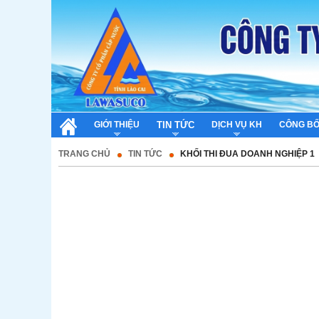
GIỚI THIỆU
TIN TỨC
DỊCH VỤ KH
CÔNG BỐ
TRANG CHỦ
TIN TỨC
KHỐI THI ĐUA DOANH NGHIỆP 1