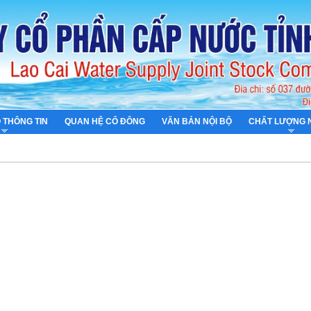
 THÔNG TIN
QUAN HỆ CỔ ĐÔNG
VĂN BẢN NỘI BỘ
CHẤT LƯỢNG