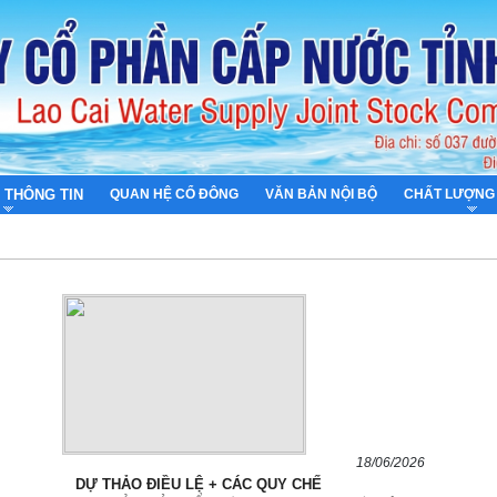
 THÔNG TIN
QUAN HỆ CỔ ĐÔNG
VĂN BẢN NỘI BỘ
CHẤT LƯỢNG
18/06/2026
DỰ THẢO ĐIỀU LỆ + CÁC QUY CHẾ