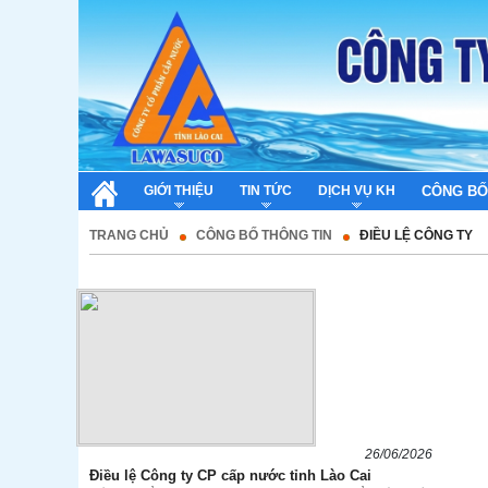
GIỚI THIỆU
TIN TỨC
DỊCH VỤ KH
CÔNG BỐ
TRANG CHỦ
CÔNG BỐ THÔNG TIN
ĐIỀU LỆ CÔNG TY
26/06/2026
Điều lệ Công ty CP cấp nước tỉnh Lào Cai