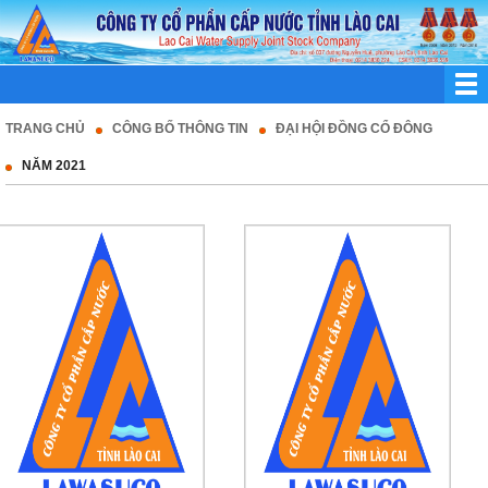
TRANG CHỦ
CÔNG BỐ THÔNG TIN
ĐẠI HỘI ĐỒNG CỔ ĐÔNG
NĂM 2021