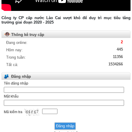
Xem chi tiết ...
Tải về
Công ty CP cấp nước Lào Cai vượt khó để duy trì mục tiêu tăng
Quyết định số: Số 262/QĐ-KDNS
trưởng giai đoạn 2020 - 2025
Ngày : 28/08/2015
Xem chi tiết ...
Thống kê truy cập
Tải về
2
Đang online:
Thông báo số: TB01/AC
445
Hôm nay:
Ngày : 07/01/2022
11356
Trong tuần:
Xem chi tiết ...
Tải về
1534266
Tất cả:
Đăng nhập
Tên đăng nhập
Mật khẩu
Mã kiểm tra