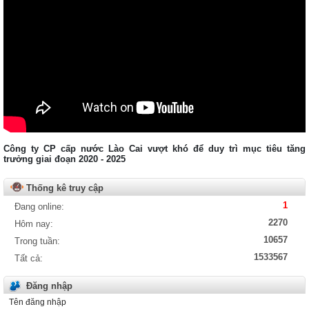
Tải về
Quyết định số: Số 2770/QĐ-UBND
Ngày : 27/08/2015
Xem chi tiết ...
Tải về
Quyết định số: Số 263/QĐ-KDNS
Ngày : 28/08/2015
Xem chi tiết ...
Tải về
Quyết định số: Số 262/QĐ-KDNS
Công ty CP cấp nước Lào Cai vượt khó để duy trì mục tiêu tăng
Ngày : 28/08/2015
trưởng giai đoạn 2020 - 2025
Xem chi tiết ...
Tải về
Thống kê truy cập
Thông báo số: TB01/AC
1
Đang online:
Ngày : 07/01/2022
2270
Hôm nay:
Xem chi tiết ...
10657
Trong tuần:
Tải về
1533567
Tất cả:
Đăng nhập
Tên đăng nhập