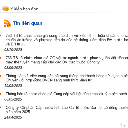
Tin liên quan
753 TB tổ chức chào giá cung cấp dịch vụ kiểm định, hiệu chuẩn cho c
chuẩn đo lường và phương tiện đo của hệ thống kiểm định ĐH nước lạ
và ĐH lưu...
08/10/2025
736 TB tổ chức chào giá CC vật tư ngành nước phục vụ lắp đặt dân c
thay thế tuyến mạng cấp cho các ĐV trực thuộc Công ty
08/09/2025
Thông báo về việc cung cấp bổ sung thông tin khách hàng sử dụng nướ
Chuyển đổi hợp đồng DVCN sang hình thức điện tử
19/05/2025
Thông báo tổ chức chào giá Cung cấp vôi bột dùng cho xử lý nước sạch
06/05/2025
Công ty Cổ phần Cấp nước tỉnh Lào Cai tổ chức Đại hội cổ đông thườ
niên năm 2025
Quyết định số: Số 2324/QĐ-UBND
24/04/2025
Ngày : 26/09/2023
1
2
Xem chi tiết ...