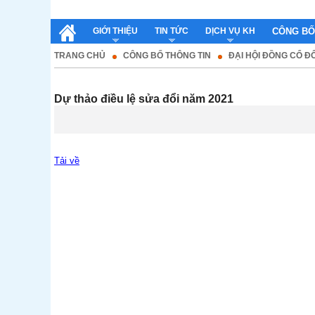
GIỚI THIỆU
TIN TỨC
DỊCH VỤ KH
CÔNG BỐ
TRANG CHỦ
CÔNG BỐ THÔNG TIN
ĐẠI HỘI ĐỒNG CỔ Đ
Dự thảo điều lệ sửa đổi năm 2021
Tải về