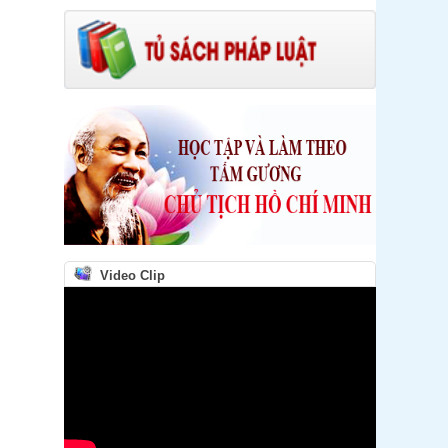
Tải về
Công văn số: Số 85/CV-CNLC
Ngày : 18/02/2022
Xem chi tiết ...
Tải về
Quyết định số: Số 2770/QĐ-UBND
Ngày : 27/08/2015
Xem chi tiết ...
Tải về
Quyết định số: Số 263/QĐ-KDNS
Ngày : 28/08/2015
Xem chi tiết ...
Tải về
Video Clip
Quyết định số: Số 262/QĐ-KDNS
Ngày : 28/08/2015
Xem chi tiết ...
Tải về
Thông báo số: TB01/AC
Ngày : 07/01/2022
Xem chi tiết ...
Tải về