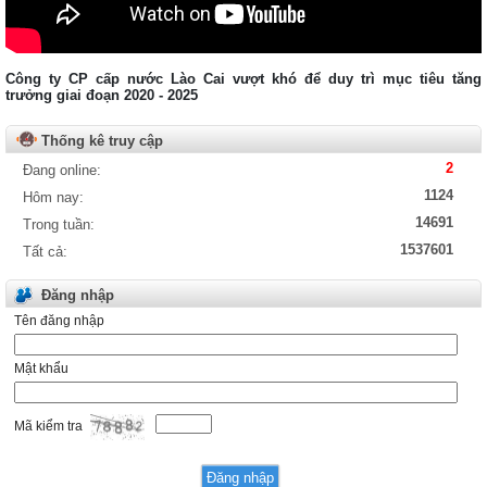
Xem chi tiết ...
Tải về
Quyết định số: Số 262/QĐ-KDNS
Công ty CP cấp nước Lào Cai vượt khó để duy trì mục tiêu tăng
Ngày : 28/08/2015
trưởng giai đoạn 2020 - 2025
Xem chi tiết ...
Tải về
Thống kê truy cập
Thông báo số: TB01/AC
2
Đang online:
Ngày : 07/01/2022
1124
Hôm nay:
Xem chi tiết ...
14691
Trong tuần:
Tải về
1537601
Tất cả:
Đăng nhập
Tên đăng nhập
Mật khẩu
Mã kiểm tra