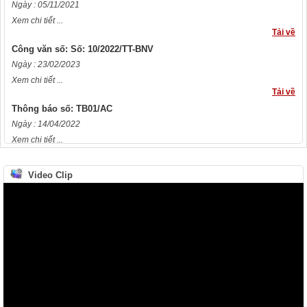
Ngày : 05/11/2021
Xem chi tiết ...
Tải về
Công văn số: Số: 10/2022/TT-BNV
Ngày : 23/02/2023
Xem chi tiết ...
Tải về
Thông báo số: TB01/AC
Ngày : 14/04/2022
Xem chi tiết ...
Tải về
Công văn số: Số 85/CV-CNLC
Video Clip
Ngày : 18/02/2022
Xem chi tiết ...
Tải về
Quyết định số: Số 2770/QĐ-UBND
Ngày : 27/08/2015
Xem chi tiết ...
Tải về
Quyết định số: Số 263/QĐ-KDNS
Ngày : 28/08/2015