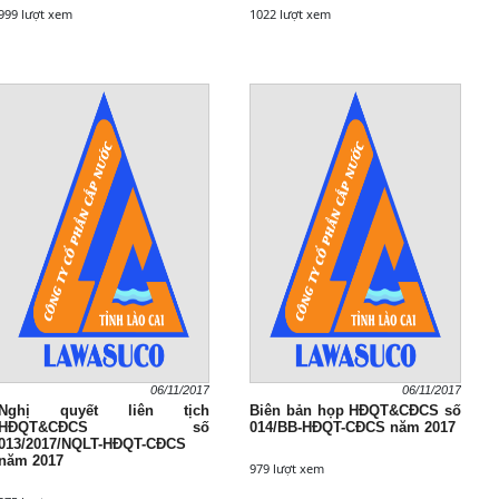
999 lượt xem
1022 lượt xem
06/11/2017
06/11/2017
Nghị quyết liên tịch
Biên bản họp HĐQT&CĐCS số
HĐQT&CĐCS số
014/BB-HĐQT-CĐCS năm 2017
013/2017/NQLT-HĐQT-CĐCS
năm 2017
979 lượt xem