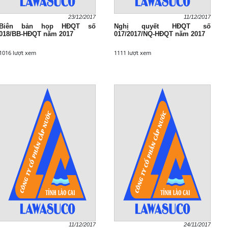
23/12/2017
11/12/2017
Biên bản họp HĐQT số
Nghị quyết HĐQT số
018/BB-HĐQT năm 2017
017/2017/NQ-HĐQT năm 2017
1016 lượt xem
1111 lượt xem
11/12/2017
24/11/2017