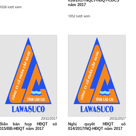
016/2017/NQLT-HĐQT-CĐCS
năm 2017
1026 lượt xem
1052 lượt xem
20/11/2017
20/11/2017
Biên bản họp HĐQT số
Nghị quyết HĐQT số
015/BB-HĐQT năm 2017
014/2017/NQ-HĐQT năm 2017