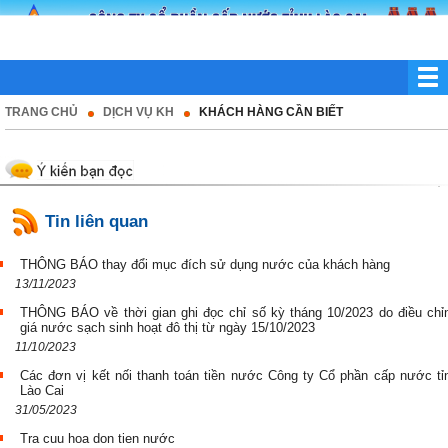
Thông báo số: 591/CNLC-QLKD
Ngày : 05/11/2021
Xem chi tiết ...
Tải về
Công văn số: Số: 10/2022/TT-BNV
TRANG CHỦ
DỊCH VỤ KH
KHÁCH HÀNG CẦN BIẾT
Ngày : 23/02/2023
Xem chi tiết ...
Tải về
Thông báo số: TB01/AC
Ngày : 14/04/2022
Tin liên quan
Xem chi tiết ...
Tải về
THÔNG BÁO thay đổi mục đích sử dụng nước của khách hàng
Công văn số: Số 85/CV-CNLC
13/11/2023
Ngày : 18/02/2022
THÔNG BÁO về thời gian ghi đọc chỉ số kỳ tháng 10/2023 do điều chỉ
Xem chi tiết ...
giá nước sạch sinh hoạt đô thị từ ngày 15/10/2023
Tải về
11/10/2023
Quyết định số: Số 2770/QĐ-UBND
Các đơn vị kết nối thanh toán tiền nước Công ty Cổ phần cấp nước tỉ
Ngày : 27/08/2015
Lào Cai
Xem chi tiết ...
31/05/2023
Tải về
Tra cuu hoa don tien nước