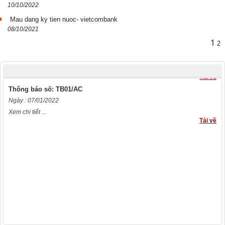
Quyết định số: Số 263/QĐ-KDNS
10/10/2022
Ngày : 28/08/2015
Mau dang ky tien nuoc- vietcombank
Xem chi tiết ...
08/10/2021
Tải về
1
2
Quyết định số: Số 262/QĐ-KDNS
Ngày : 28/08/2015
Xem chi tiết ...
Tải về
Thông báo số: TB01/AC
Ngày : 07/01/2022
Xem chi tiết ...
Tải về