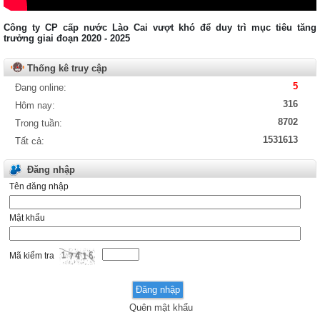
Tải về
Quyết định số: Số 262/QĐ-KDNS
Công ty CP cấp nước Lào Cai vượt khó để duy trì mục tiêu tăng
trưởng giai đoạn 2020 - 2025
Ngày : 28/08/2015
Xem chi tiết ...
Tải về
Thống kê truy cập
Thông báo số: TB01/AC
5
Đang online:
Ngày : 07/01/2022
316
Hôm nay:
Xem chi tiết ...
8702
Trong tuần:
Tải về
1531613
Tất cả:
Đăng nhập
Tên đăng nhập
Mật khẩu
Mã kiểm tra
Quên mật khẩu